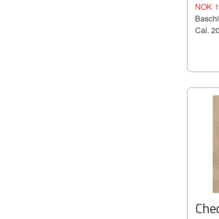
Pris
NOK
1
Baschi
Cal. 2
Che