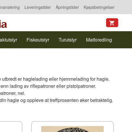
inansiering
Leveringstider
Åpningstider
Kjøpsbetingelser
aktutstyr
Fiskeutstyr
Turutstyr
Matforedling
 utbredt er haglelading eller hjemmelading for hagle.
n lading av riflepatroner eller pistolpatroner.
patroner, nei.
 din hagle og oppleve at treffprosenten øker betraktelig.