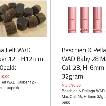
Kjøp
na Felt WAD
Baschieri & Pella
Les mer
iber 12 - H12mm
WAD Baby 28 M
00pakk
Cal. 28, H-6mm
32gram
10,00
Felt WAD Kaliber 12 -
Pris
NOK
95,00
 - 100pakk
Baschieri & Pellagri WAD
Max Cal. 28, H-6mm 32gr
pakk