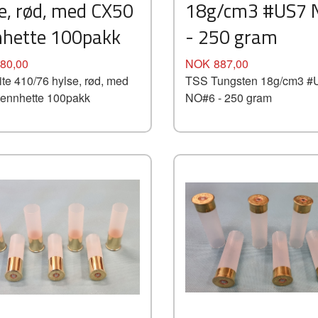
e, rød, med CX50
18g/cm3 #US7
nhette 100pakk
- 250 gram
Pris
80,00
NOK
887,00
te 410/76 hylse, rød, med
TSS Tungsten 18g/cm3 #
ennhette 100pakk
NO#6 - 250 gram
Kjøp
Kjøp