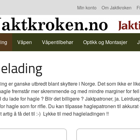
Min konto
Om Jaktkroken
F
Kontakt oss
ing
Våpen
Våpentilbehør
Optikk og Montasjer
J
elading
g er ganske utbredt blant skyttere i Norge. Det som ikke er like
hagle fremstår mer skremmende og med mindre marginer for feil en
 du lade for hagle ? Blir det billigere ? Jaktpatroner, ja. Leirdue
for hagle som for rifle. Du kan tilpasse haglepatronen til akkurat
 artig å få det til :-) Lykke til med hagleladingen !!