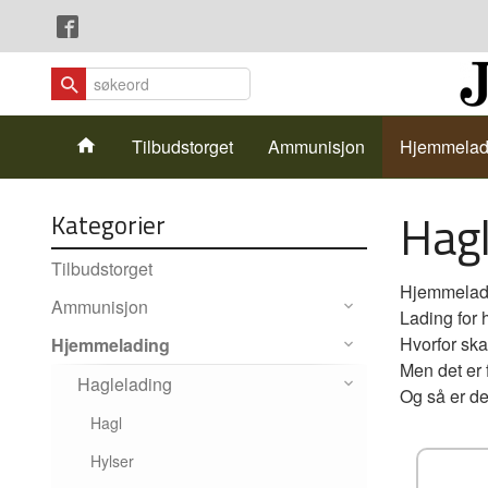
Gå
Lukk
til
innholdet
Produkter
Tilbudstorget
Ammunisjon
Hjemmelad
Hagl
Kategorier
Tilbudstorget
Hjemmeladin
Ammunisjon
Lading for 
Hvorfor skal
Hjemmelading
Men det er 
Haglelading
Og så er det
Hagl
Hylser