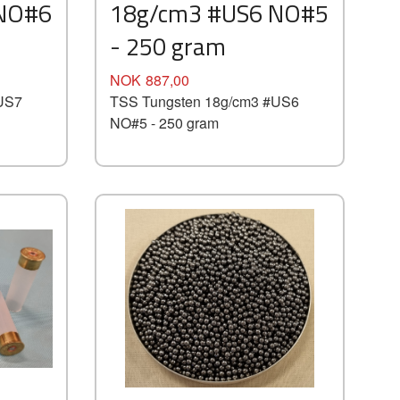
 NO#6
18g/cm3 #US6 NO#5
- 250 gram
Pris
NOK
887,00
US7
TSS Tungsten 18g/cm3 #US6
NO#5 - 250 gram