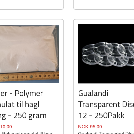
Kjøp
Kjøp
Les mer
Les mer
er - Polymer
Gualandi
ulat til hagl
Transparent Disc
ng - 250 gram
12 - 250Pakk
Pris
10,00
NOK
95,00
- Polymer granulat til hagl
Gualandi Transparent Disc