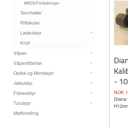
WADS/Forladninger
Tennhetter
Riflekuler
Ladeutstyr
Krutt
Våpen
Dia
Våpentilbehør
Kal
Optikk og Montasjer
- 1
Jaktutstyr
Pris
NOK
1
Fiskeutstyr
Diana 
Turutstyr
H12mm
Matforedling