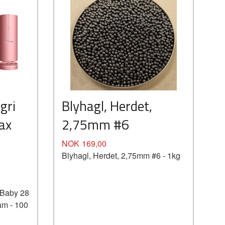
gri
Blyhagl, Herdet,
ax
2,75mm #6
Pris
NOK
169,00
Blyhagl, Herdet, 2,75mm #6 - 1kg
 Baby 28
am - 100