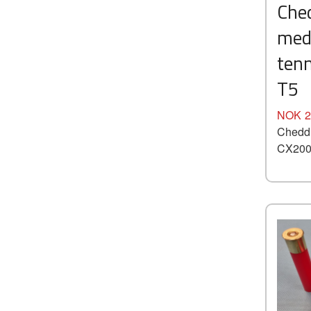
Ched
med
ten
T5
Pris
NOK
2
Cheddi
CX2000