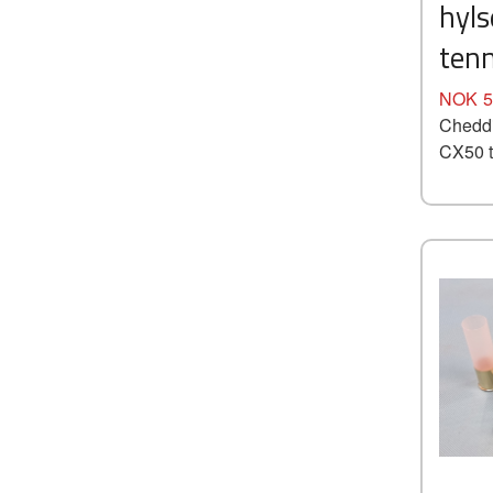
hyls
ten
Pris
NOK
5
Cheddi
CX50 t