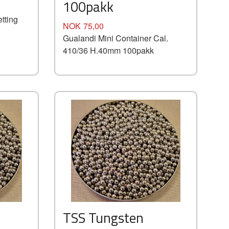
100pakk
etting
Pris
NOK
75,00
Gualandi Mini Container Cal.
410/36 H.40mm 100pakk
TSS Tungsten