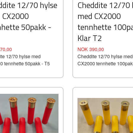
dite 12/70 hylse
Cheddite 12/70 
Les mer
Les mer
 CX2000
med CX2000
nhette 50pakk -
tennhette 100p
Klar T2
Pris
70,00
NOK
390,00
te 12/70 hylse med
Cheddite 12/70 hylse med
 tennhette 50pakk - T5
CX2000 tennhette 100pak