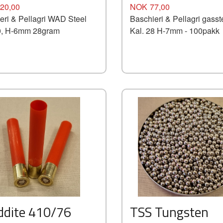
Pris
20,00
NOK
77,00
eri & Pellagri WAD Steel
Baschieri & Pellagri gasst
0, H-6mm 28gram
Kal. 28 H-7mm - 100pakk
Kjøp
Les mer
ddite 410/76
TSS Tungsten