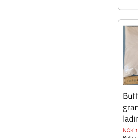
Buff
gran
ladi
Pris
NOK
1
Buffer 