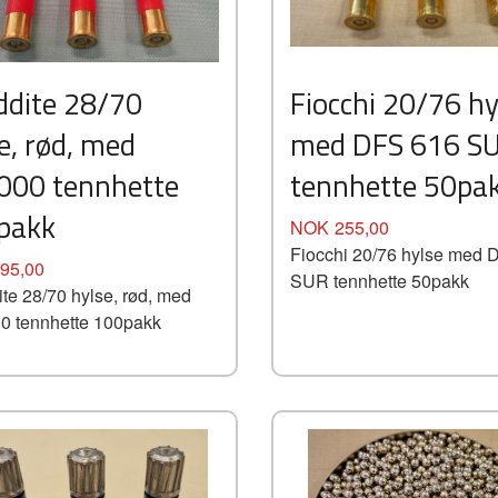
Kjøp
ddite 28/70
Fiocchi 20/76 hy
Les mer
e, rød, med
med DFS 616 S
000 tennhette
tennhette 50pa
pakk
Pris
NOK
255,00
Fiocchi 20/76 hylse med 
95,00
SUR tennhette 50pakk
te 28/70 hylse, rød, med
 tennhette 100pakk