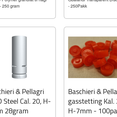
 - 250 gram
- 250Pakk
Kjøp
Kjøp
hieri & Pellagri
Baschieri & Pella
Les mer
Les mer
Steel Cal. 20, H-
gasstetting Kal.
 28gram
H-7mm - 100pa