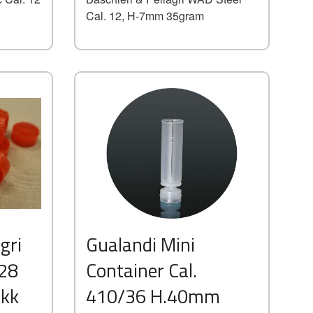
Cal. 12, H-7mm 35gram
Kjøp
gri
Gualandi Mini
Les mer
 28
Container Cal.
kk
410/36 H.40mm