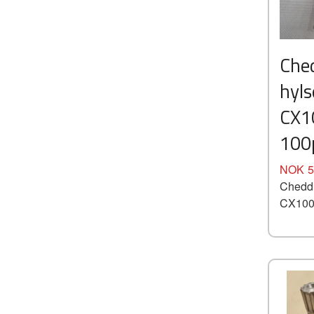
Che
hyls
CX1
100
Pris
NOK
5
Cheddi
CX1000