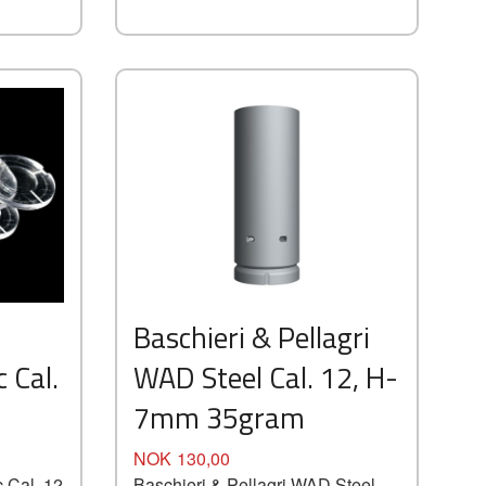
Baschieri & Pellagri
 Cal.
WAD Steel Cal. 12, H-
7mm 35gram
Pris
NOK
130,00
 Cal. 12
Baschieri & Pellagri WAD Steel