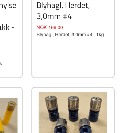
hylse
Blyhagl, Herdet,
3,0mm #4
akk -
Pris
NOK
169,00
Blyhagl, Herdet, 3,0mm #4 - 1kg
k