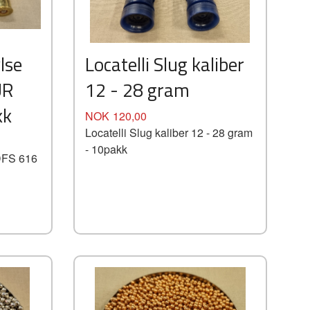
lse
Locatelli Slug kaliber
UR
12 - 28 gram
kk
Pris
NOK
120,00
Locatelli Slug kaliber 12 - 28 gram
- 10pakk
DFS 616