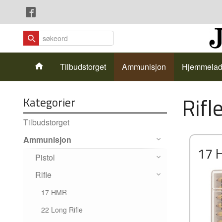
Gå
Lukk
til
innholdet
Produkter
Tilbudstorget
Ammunisjon
Hjemmelad
Rifl
Kategorier
Tilbudstorget
Ammunisjon
17 
Pistol
Rifle
17 HMR
22 Long Rifle