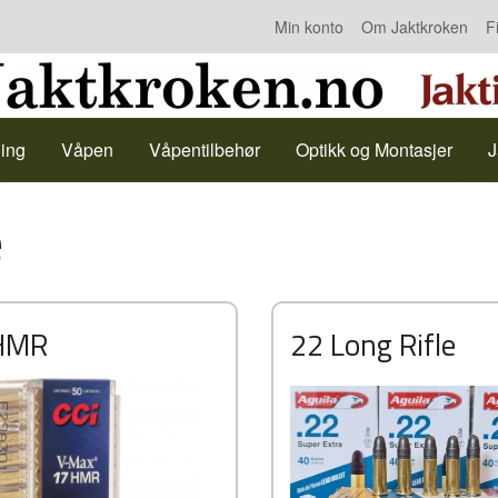
Min konto
Om Jaktkroken
F
Kontakt oss
ing
Våpen
Våpentilbehør
Optikk og Montasjer
J
e
HMR
22 Long Rifle