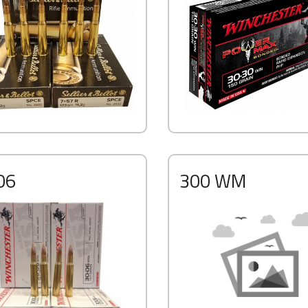
06
300 WM