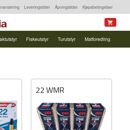
inansiering
Leveringstider
Åpningstider
Kjøpsbetingelser
aktutstyr
Fiskeutstyr
Turutstyr
Matforedling
22 WMR