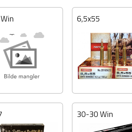
 Win
6,5x55
7
30-30 Win