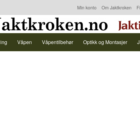
Min konto
Om Jaktkroken
F
Kontakt oss
ing
Våpen
Våpentilbehør
Optikk og Montasjer
J