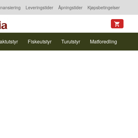
inansiering
Leveringstider
Åpningstider
Kjøpsbetingelser
aktutstyr
Fiskeutstyr
Turutstyr
Matforedling