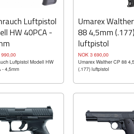
Kjøp
Kjøp
Les mer
Les mer
rauch Luftpistol
Umarex Walther
ell HW 40PCA -
88 4,5mm (.177
5mm
luftpistol
Pris
 990,00
NOK
3 690,00
uch Luftpistol Modell HW
Umarex Walther CP 88 4
 - 4,5mm
(.177) luftpistol