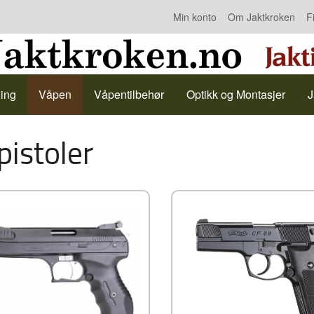
Min konto
Om Jaktkroken
F
Kontakt oss
ing
Våpen
Våpentilbehør
Optikk og Montasjer
J
pistoler