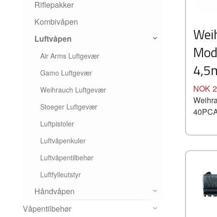
Riflepakker
Kombivåpen
Weih
Luftvåpen
Mod
Air Arms Luftgevær
4,
Gamo Luftgevær
Pris
NOK
2
Weihrauch Luftgevær
Weihra
Stoeger Luftgevær
40PCA
Luftpistoler
Luftvåpenkuler
Luftvåpentilbehør
Luftfylleutstyr
Håndvåpen
Våpentilbehør