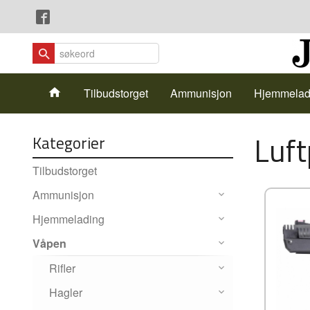
Gå
Lukk
til
innholdet
Produkter
Tilbudstorget
Ammunisjon
Hjemmelad
Luft
Kategorier
Tilbudstorget
Ammunisjon
Hjemmelading
Våpen
Rifler
Hagler