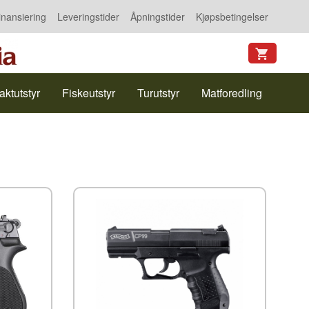
inansiering
Leveringstider
Åpningstider
Kjøpsbetingelser
aktutstyr
Fiskeutstyr
Turutstyr
Matforedling