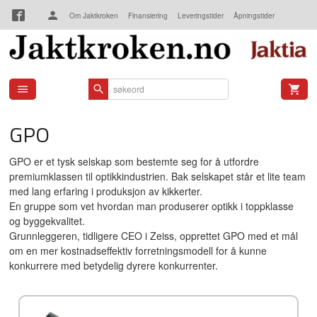
Gå
Om Jaktkroken
Finansiering
Leveringstider
Åpningstider
til
innholdet
Kjøpsbetingelser
Kontakt oss
GPO
GPO er et tysk selskap som bestemte seg for å utfordre
premiumklassen til optikkindustrien. Bak selskapet står et lite team
med lang erfaring i produksjon av kikkerter.
En gruppe som vet hvordan man produserer optikk i toppklasse
og byggekvalitet.
Grunnleggeren, tidligere CEO i Zeiss, opprettet GPO med et mål
om en mer kostnadseffektiv forretningsmodell for å kunne
konkurrere med betydelig dyrere konkurrenter.