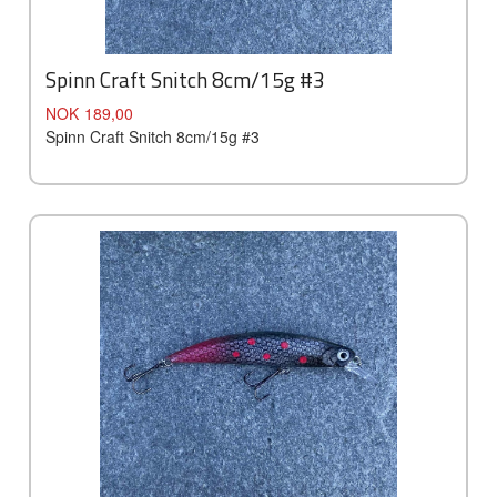
Spinn Craft Snitch 8cm/15g #3
Pris
NOK
189,00
Spinn Craft Snitch 8cm/15g #3