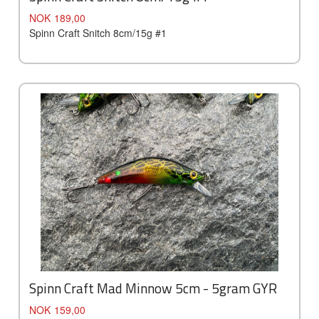
Pris
NOK
189,00
Spinn Craft Snitch 8cm/15g #1
Spinn Craft Mad Minnow 5cm - 5gram GYR
Pris
NOK
159,00