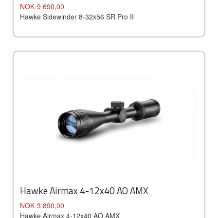
Pris
NOK
9 690,00
Hawke Sidewinder 8-32x56 SR Pro II
Hawke Airmax 4-12x40 AO AMX
Pris
NOK
3 890,00
Hawke Airmax 4-12x40 AO AMX