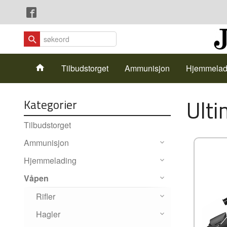
Gå
Lukk
til
innholdet
Produkter
Tilbudstorget
Ammunisjon
Hjemmelad
Ulti
Kategorier
Tilbudstorget
Ammunisjon
Hjemmelading
Våpen
Rifler
Hagler