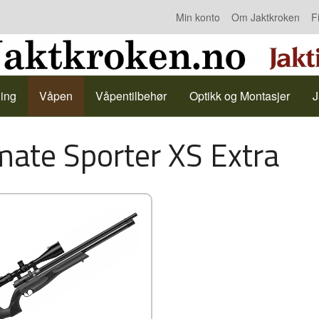
Min konto
Om Jaktkroken
F
Kontakt oss
ing
Våpen
Våpentilbehør
Optikk og Montasjer
J
mate Sporter XS Extra