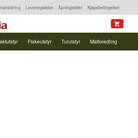
inansiering
Leveringstider
Åpningstider
Kjøpsbetingelser
aktutstyr
Fiskeutstyr
Turutstyr
Matforedling