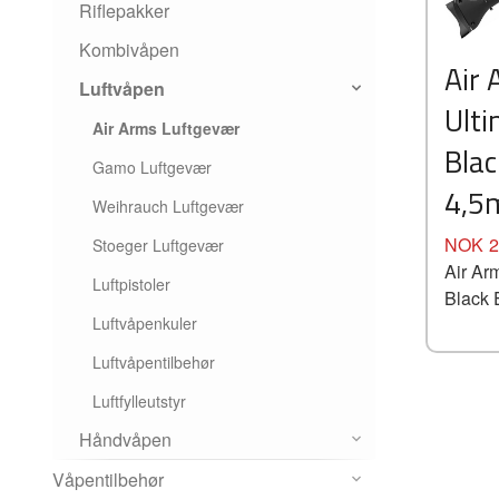
Riflepakker
Kombivåpen
Air
Luftvåpen
Ulti
Air Arms Luftgevær
Blac
Gamo Luftgevær
4,
Weihrauch Luftgevær
Pris
NOK
2
Stoeger Luftgevær
Air Ar
Luftpistoler
Black
Luftvåpenkuler
Luftvåpentilbehør
Luftfylleutstyr
Håndvåpen
Våpentilbehør