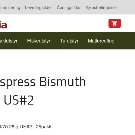
inansiering
Leveringstider
Åpningstider
Kjøpsbetingelser
aktutstyr
Fiskeutstyr
Turutstyr
Matforedling
kspress Bismuth
g US#2
0/70 28 g US#2 - 25pakk