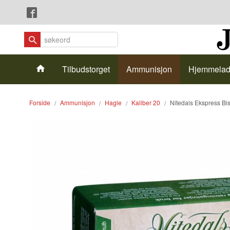
Gå
Lukk
til
innholdet
Produkter
Tilbudstorget
Ammunisjon
Hjemmelad
Forside
Ammunisjon
Hagle
Kaliber 20
Nitedals Ekspress B