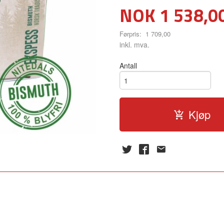
Tilbud
NOK
1 538,0
Førpris:
1 709,00
Rabatt
inkl. mva.
Antall
Kjøp