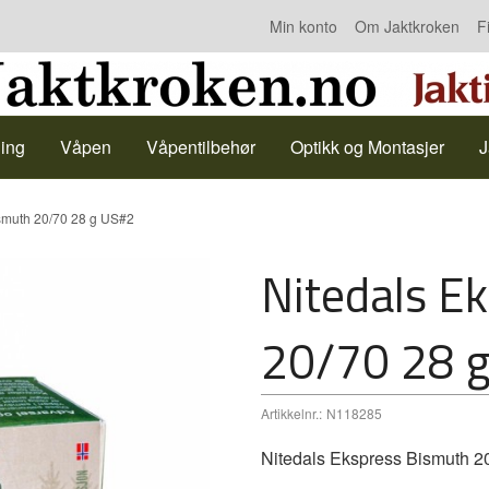
Min konto
Om Jaktkroken
F
Kontakt oss
ing
Våpen
Våpentilbehør
Optikk og Montasjer
J
ismuth 20/70 28 g US#2
Nitedals E
20/70 28 
Artikkelnr.:
N118285
Nitedals Ekspress Bismuth 2