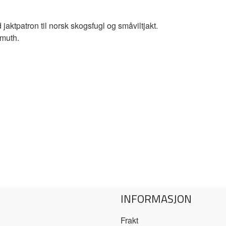
jaktpatron til norsk skogsfugl og småviltjakt.
smuth.
INFORMASJON
Frakt