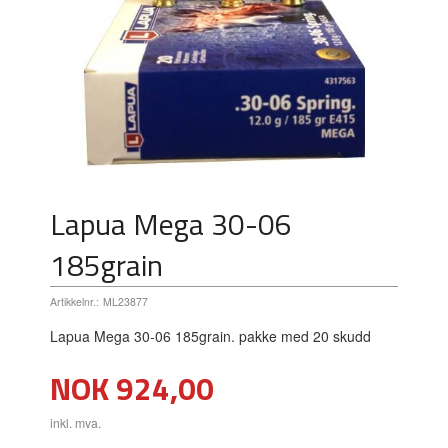
Lapua Mega 30-06
185grain
Artikkelnr.:
ML23877
Lapua Mega 30-06 185grain. pakke med 20 skudd
Pris
NOK
924,00
inkl. mva.