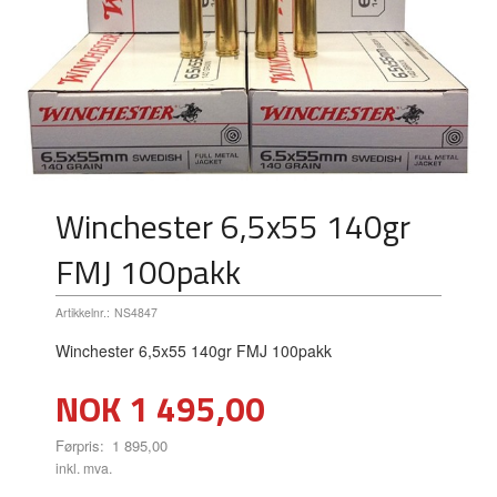
Winchester 6,5x55 140gr
FMJ 100pakk
Artikkelnr.:
NS4847
Winchester 6,5x55 140gr FMJ 100pakk
Tilbud
NOK
1 495,00
Førpris:
1 895,00
Rabatt
inkl. mva.