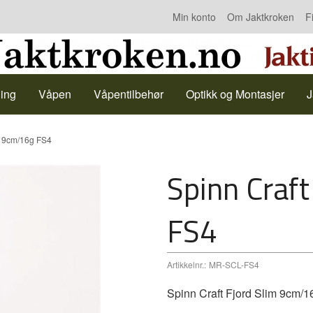
Min konto
Om Jaktkroken
F
Kontakt oss
ing
Våpen
Våpentilbehør
Optikk og Montasjer
J
m 9cm/16g FS4
Spinn Craf
FS4
Artikkelnr.:
MR-SCL-FS4
Spinn Craft Fjord Slim 9cm/1