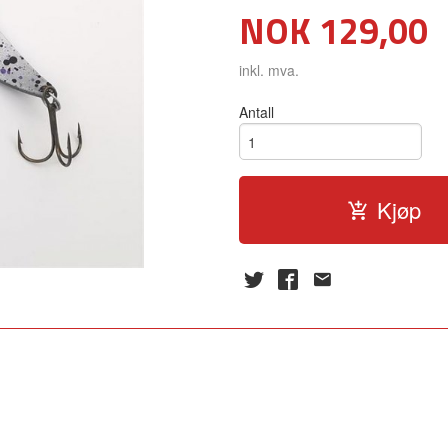
Pris
NOK
129,00
inkl. mva.
Antall
Kjøp