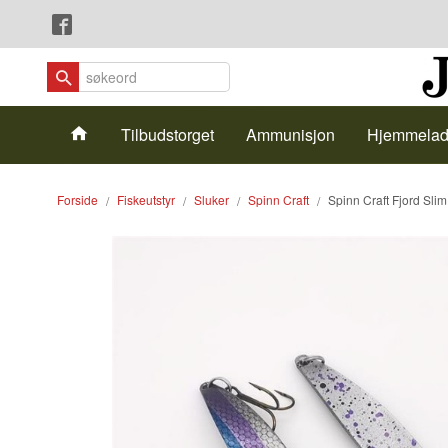
Gå
Lukk
til
innholdet
Produkter
Tilbudstorget
Ammunisjon
Hjemmelad
Forside
Fiskeutstyr
Sluker
Spinn Craft
Spinn Craft Fjord Sli