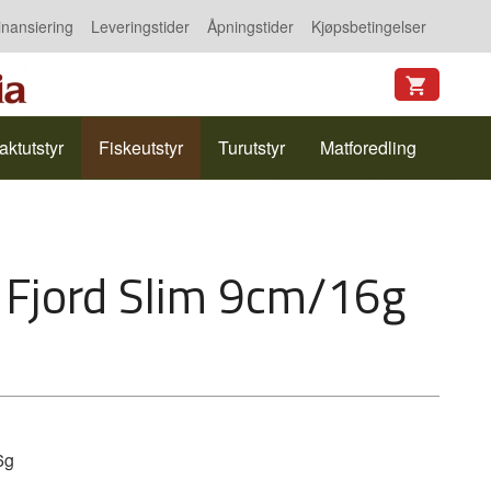
inansiering
Leveringstider
Åpningstider
Kjøpsbetingelser
aktutstyr
Fiskeutstyr
Turutstyr
Matforedling
t Fjord Slim 9cm/16g
6g