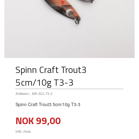
Spinn Craft Trout3
5cm/10g T3-3
Artikkelnr.:
MR-SCL-T3-3
Spinn Craft Trout3 5cm/10g T3-3
Pris
NOK
99,00
inkl. mva.