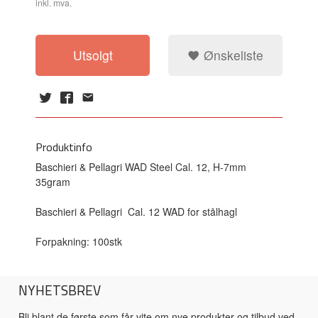
inkl. mva.
Utsolgt
Ønskeliste
Produktinfo
Baschieri & Pellagri WAD Steel Cal. 12, H-7mm
35gram
Baschieri & Pellagri
Cal. 12 WAD for stålhagl
Forpakning: 100stk
NYHETSBREV
Bli blant de første som får vite om nye produkter og tilbud ved