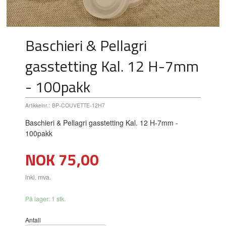
Baschieri & Pellagri
gasstetting Kal. 12 H-7mm
- 100pakk
Artikkelnr.:
BP-COUVETTE-12H7
Baschieri & Pellagri gasstetting Kal. 12 H-7mm -
100pakk
Pris
NOK
75,00
inkl. mva.
På lager: 1 stk.
Antall