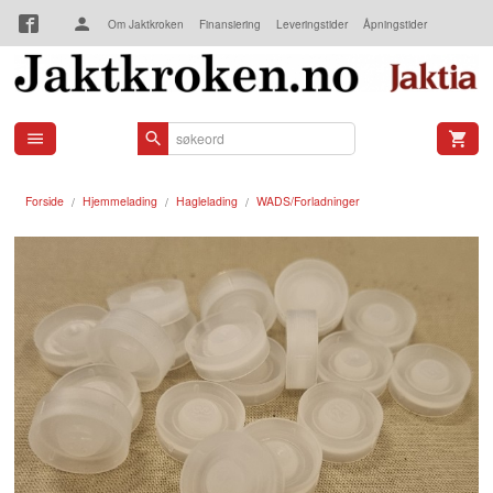
Gå
Om Jaktkroken
Finansiering
Leveringstider
Åpningstider
til
innholdet
Kjøpsbetingelser
Kontakt oss
Forside
Hjemmelading
Haglelading
WADS/Forladninger