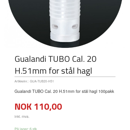
Gualandi TUBO Cal. 20
H.51mm for stål hagl
Artikkelnr.:
GUA-TUB20-H51
Gualandi TUBO Cal. 20 H.51mm for stål hagl 100pakk
Pris
NOK
110,00
inkl. mva.
På lager: 6 stk.