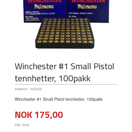
Winchester #1 Small Pistol
tennhetter, 100pakk
Artikkelnr.:
NS2526
Winchester #1 Small Pistol tennhetter, 100pakk
Pris
NOK
175,00
inkl. mva.