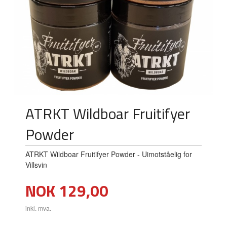
ATRKT Wildboar Fruitifyer
Powder
ATRKT Wildboar Fruitifyer Powder - Uimotståelig for
Villsvin
Pris
NOK
129,00
inkl. mva.