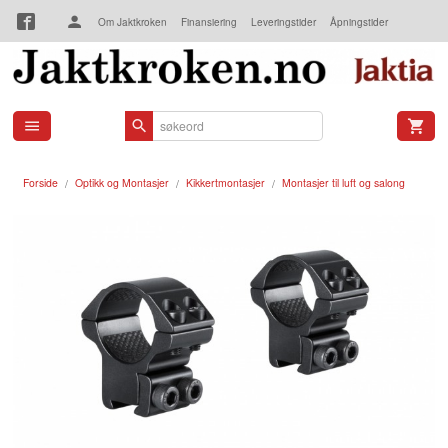
Gå
Om Jaktkroken
Finansiering
Leveringstider
Åpningstider
til
innholdet
Kjøpsbetingelser
Kontakt oss
Forside
Optikk og Montasjer
Kikkertmontasjer
Montasjer til luft og salong