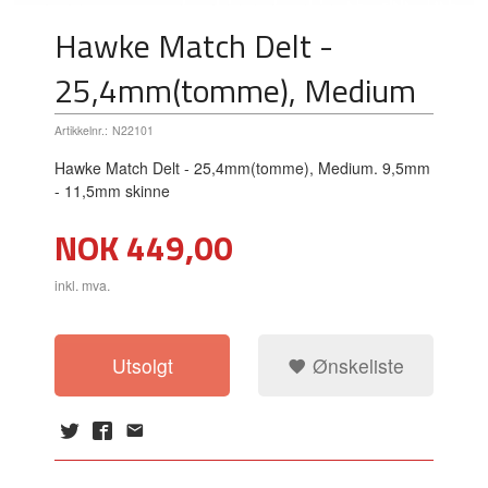
Hawke Match Delt -
25,4mm(tomme), Medium
Artikkelnr.:
N22101
Hawke Match Delt - 25,4mm(tomme), Medium. 9,5mm
- 11,5mm skinne
Pris
NOK
449,00
inkl. mva.
Utsolgt
Ønskeliste