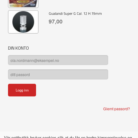
Gualandi Super G Cal. 12 H.19mm
97,00
DIN KONTO
Glemt passord?
Vår nettbutikk bruker cookies slik at du får en bedre kjøpsopplevelse og