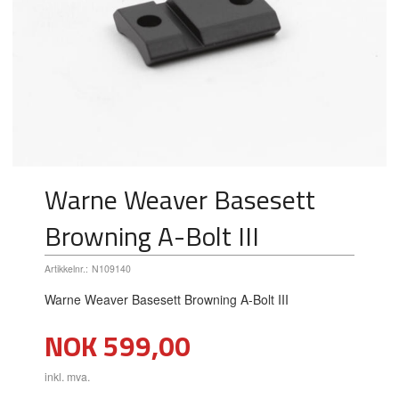
Warne Weaver Basesett
Browning A-Bolt III
Artikkelnr.:
N109140
Warne Weaver Basesett Browning A-Bolt III
Pris
NOK
599,00
inkl. mva.