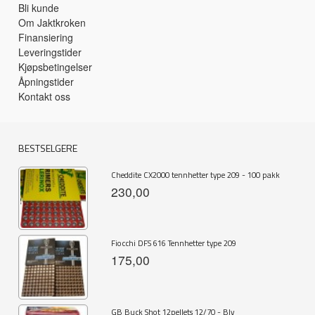
Bli kunde
Om Jaktkroken
Finansiering
Leveringstider
Kjøpsbetingelser
Åpningstider
Kontakt oss
BESTSELGERE
Cheddite CX2000 tennhetter type 209 - 100 pakk
230,00
Fiocchi DFS 616 Tennhetter type 209
175,00
GB Buck Shot 12pellets 12/70 - Bly