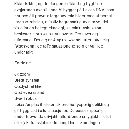
kikkertsiktet, og det fungerer sikkert og trygt i de
avgjørende øyeblikkene.Vi bygger på Leicas DNA, som
har bestått prøven: fargenøytrale bilder med utmerket
fargekorreksjon, effektiv begrensning av strølys, det
siste innen beleggteknologi, aluminiumshus som
beskytter mot støt, samt uovertruffen utvendig
utforming. Dette gjør Amplus 6-serien til en på-litelig
følgesvenn i de tøffe situasjonene som er vanlige
under jakt.
Fordeler:
6x zoom
Bredt synsfelt
Opplyst retikkel
God øyeavstand
Svært robust
Leica Amplus 6-kikkertsiktene har ypperlig optikk og
gir trygg jakt i alle situasjoner. De passer ypperlig
under krevende drivjakt, utfordrende smygjakt i fjellet
eller jakt fra skjulesteder langt inn i skumringen.