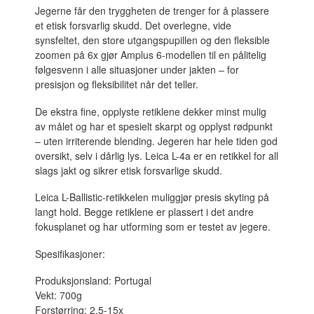
Jegerne får den tryggheten de trenger for å plassere
et etisk forsvarlig skudd. Det overlegne, vide
synsfeltet, den store utgangspupillen og den fleksible
zoomen på 6x gjør Amplus 6-modellen til en pålitelig
følgesvenn i alle situasjoner under jakten – for
presisjon og fleksibilitet når det teller.
De ekstra fine, opplyste retiklene dekker minst mulig
av målet og har et spesielt skarpt og opplyst rødpunkt
– uten irriterende blending. Jegeren har hele tiden god
oversikt, selv i dårlig lys. Leica L-4a er en retikkel for all
slags jakt og sikrer etisk forsvarlige skudd.
Leica L-Ballistic-retikkelen muliggjør presis skyting på
langt hold. Begge retiklene er plassert i det andre
fokusplanet og har utforming som er testet av jegere.
Spesifikasjoner:
Produksjonsland: Portugal
Vekt: 700g
Forstørring: 2,5-15x