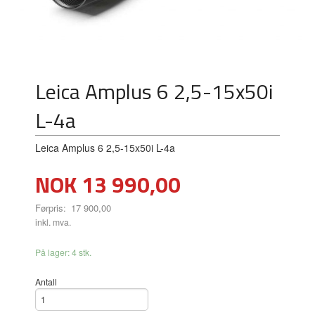
Leica Amplus 6 2,5-15x50i
L-4a
Leica Amplus 6 2,5-15x50i L-4a
Tilbud
NOK
13 990,00
Førpris:
17 900,00
Rabatt
inkl. mva.
På lager: 4 stk.
Antall