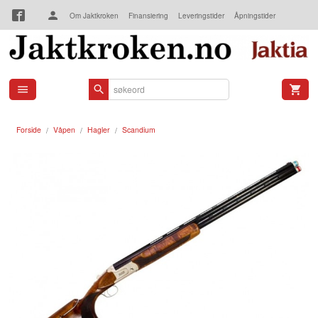
Gå
Om Jaktkroken
Finansiering
Leveringstider
Åpningstider
til
innholdet
Kjøpsbetingelser
Kontakt oss
Forside
Våpen
Hagler
Scandium