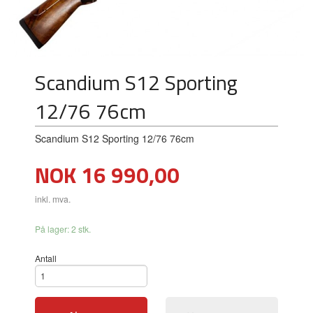
Scandium S12 Sporting
12/76 76cm
Scandium S12 Sporting 12/76 76cm
Pris
NOK
16 990,00
inkl. mva.
På lager: 2 stk.
Antall