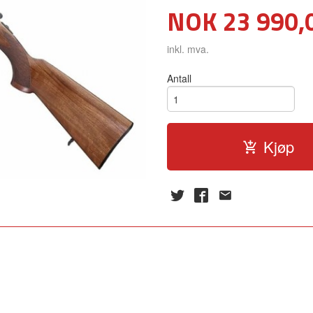
Pris
NOK
23 990,
inkl. mva.
Antall
Kjøp