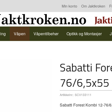
Min konto
Om Jaktkroken
F
Kontakt oss
ing
Våpen
Våpentilbehør
Optikk og Montasjer
J
Sabatti Fo
76/6,5x55
Artikkelnr.:
SCV133111
Sabatti Forest Kombi 12-76/6