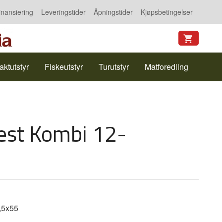
inansiering
Leveringstider
Åpningstider
Kjøpsbetingelser
aktutstyr
Fiskeutstyr
Turutstyr
Matforedling
rest Kombi 12-
,5x55