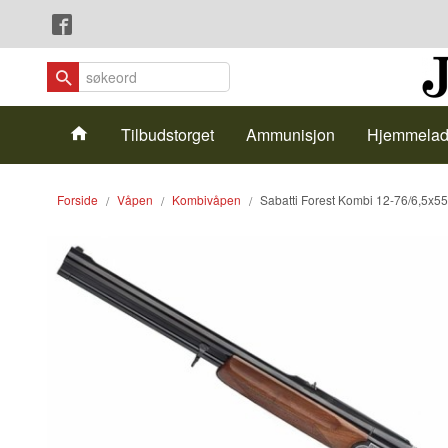
Gå
Lukk
til
innholdet
Produkter
Tilbudstorget
Ammunisjon
Hjemmelad
Forside
Våpen
Kombivåpen
Sabatti Forest Kombi 12-76/6,5x55