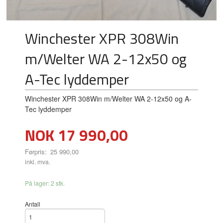
Winchester XPR 308Win
m/Welter WA 2-12x50 og
A-Tec lyddemper
Winchester XPR 308Win m/Welter WA 2-12x50 og A-
Tec lyddemper
Tilbud
NOK
17 990,00
Førpris:
25 990,00
Rabatt
inkl. mva.
På lager: 2 stk.
Antall