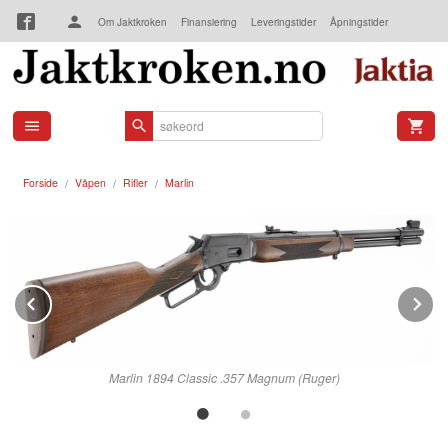
Gå
Om Jaktkroken
Finansiering
Leveringstider
Åpningstider
til
innholdet
Kjøpsbetingelser
Kontakt oss
Forside
Våpen
Rifler
Marlin
Prev
N
Marlin 1894 Classic .357 Magnum (Ruger)