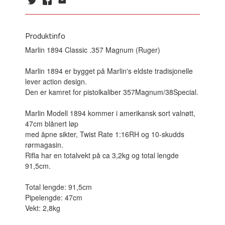
Produktinfo
Marlin 1894 Classic .357 Magnum (Ruger)
Marlin 1894 er bygget på Marlin's eldste tradisjonelle
lever action design.
Den er kamret for pistolkaliber 357Magnum/38Special.
Marlin Modell 1894 kommer i amerikansk sort valnøtt,
47cm blånert løp
med åpne sikter, Twist Rate 1:16RH og 10-skudds
rørmagasin.
Rifla har en totalvekt på ca 3,2kg og total lengde
91,5cm.
Total lengde: 91,5cm
Pipelengde: 47cm
Vekt: 2,8kg