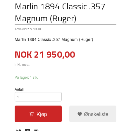
Marlin 1894 Classic .357
Magnum (Ruger)
Artikkelnr.:
V70410
Marlin 1894 Classic .357 Magnum (Ruger)
Pris
NOK
21 950,00
inkl. mva.
På lager: 1 stk.
Antall
Kjøp
Ønskeliste