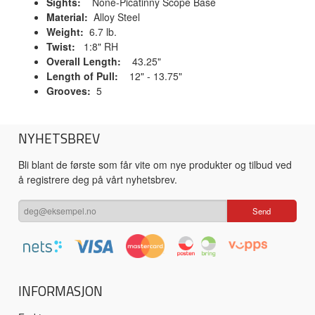
Sights:
None-Picatinny Scope Base
Material:
Alloy Steel
Weight:
6.7 lb.
Twist:
1:8" RH
Overall Length:
43.25"
Length of Pull:
12"
-
13.75"
Grooves:
5
NYHETSBREV
Bli blant de første som får vite om nye produkter og tilbud ved
å registrere deg på vårt nyhetsbrev.
INFORMASJON