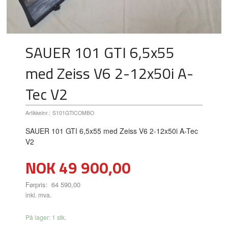
SAUER 101 GTI 6,5x55
med Zeiss V6 2-12x50i A-
Tec V2
Artikkelnr.:
S101GTICOMBO
SAUER 101 GTI 6,5x55 med Zeiss V6 2-12x50i A-Tec
V2
Tilbud
NOK
49 900,00
Førpris:
64 590,00
Rabatt
inkl. mva.
På lager: 1 stk.