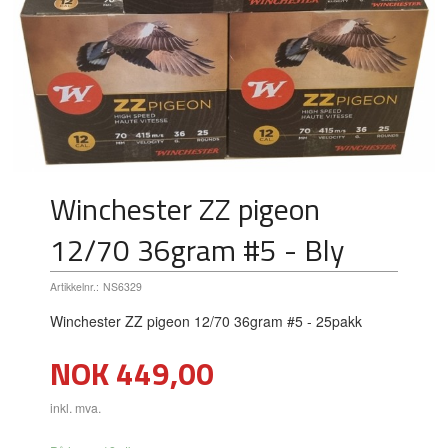
Winchester ZZ pigeon
12/70 36gram #5 - Bly
Artikkelnr.:
NS6329
Winchester ZZ pigeon 12/70 36gram #5 - 25pakk
Pris
NOK
449,00
inkl. mva.