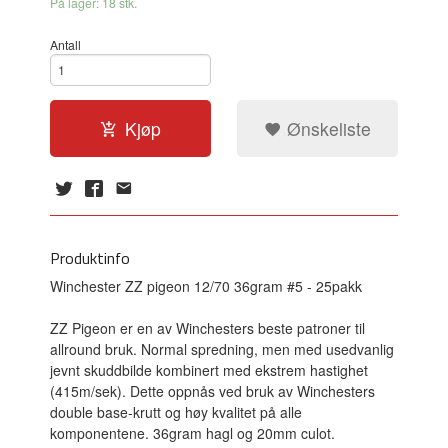
På lager: 18 stk.
Antall
Kjøp
Ønskeliste
Produktinfo
Winchester ZZ pigeon 12/70 36gram #5 - 25pakk
ZZ Pigeon er en av Winchesters beste patroner til
allround bruk. Normal spredning, men med usedvanlig
jevnt skuddbilde kombinert med ekstrem hastighet
(415m/sek). Dette oppnås ved bruk av Winchesters
double base-krutt og høy kvalitet på alle
komponentene. 36gram hagl og 20mm culot.